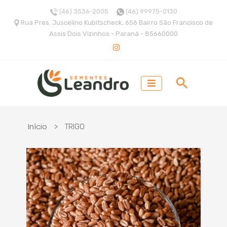
(46) 3536-2005
(46) 99975-0130
Rua Pres. Juscelino Kubitscheck, 656 Bairro São Francisco de
Assis Dois Vizinhos - Paraná - 85660000
Início
>
TRIGO