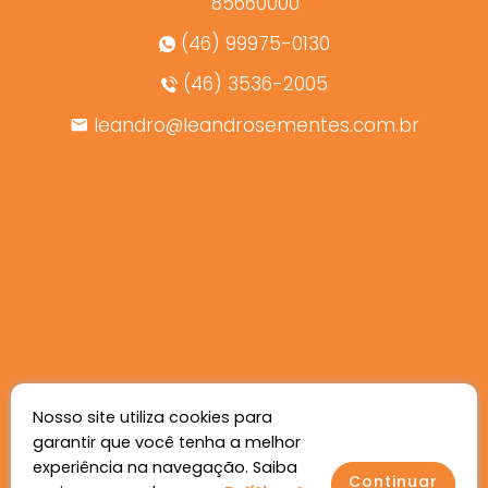
85660000
(46) 99975-0130
(46) 3536-2005
leandro@leandrosementes.com.br
Nosso site utiliza cookies para
garantir que você tenha a melhor
experiência na navegação. Saiba
Continuar