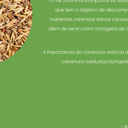
O mix 2004 é uma importante assoc
que tem o objetivo de descomp
nutrientes, minimizar danos causad
além de servir como forrageira de a
A importancia do consorcio está na 
cobertura residual prolongad
- É