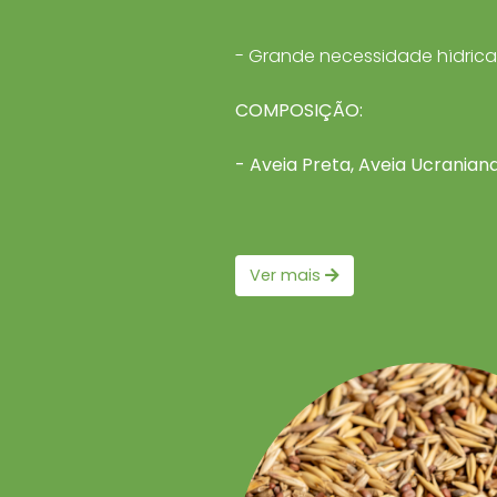
- Época de plantio: Abril a Jul
- Grande necessidade hídrica
COMPOSIÇÃO:
- Aveia Preta, Aveia Ucranian
Ver mais