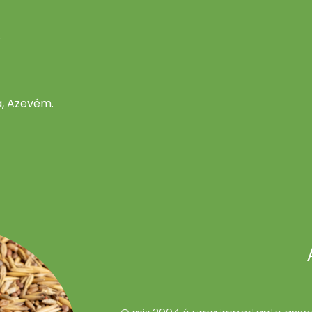
ho
.
a, Azevém.