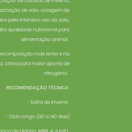
iação de culturas de inverno,
actação de solo, ciclagem de
os pelo intensivo uso do solo,
lta qualidade nutricional para
alimentação animal.
decomposição mais lenta e na
a, ótima para maior aporte de
nitrogênio.
RECOMENDAÇÃO TÉCNICA
- Safra de inverno
- Ciclo longo (90 a 140 dias)
poca de plantio: ABRIL A JULHO