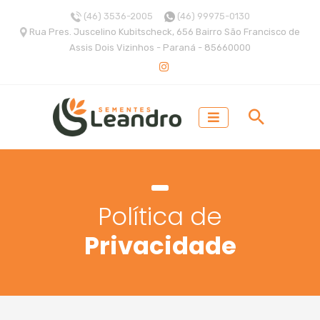
(46) 3536-2005
(46) 99975-0130
Rua Pres. Juscelino Kubitscheck, 656 Bairro São Francisco de
Assis Dois Vizinhos - Paraná - 85660000
Política de
Privacidade