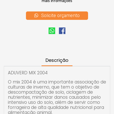
mais informações
culturas de inverno, que tem o objetivo de
descompactação de solo, ciclagem de
nutrientes, minimizar danos causados pelo
Solicite orçamento
intensivo uso do solo, além de servir como
forrageira de alta qualidade nutricional para
alimentação animal.
A importancia do consorcio está na
decomposição mais lenta e na cobertura
residual prolongada, ótima para maior aporte
de nitrogênio.
Descrição
RECOMENDAÇÃO TÉCNICA
- Safra de inverno
ADUVERD MIX 2004
- Ciclo longo (90 a 140 dias)
O mix 2004 é uma importante associação de
culturas de inverno, que tem o objetivo de
- Época de plantio: ABRIL A JULHO
descompactação de solo, ciclagem de
nutrientes, minimizar danos causados pelo
COMPOSIÇÃO
intensivo uso do solo, além de servir como
forrageira de alta qualidade nutricional para
- Aveia preta, Aveia Ucraniana e Ervihaca
alimentação animal.
Comum