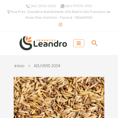
(46) 3536-2005
(46) 99975-0130
Rua Pres. Juscelino Kubitscheck, 656 Bairro São Francisco de
Assis Dois Vizinhos - Paraná - 85660000
Início
>
ADUVERD 2004