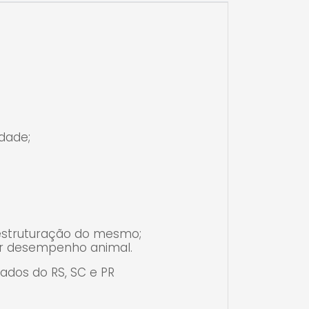
prinos e equinos nos estados do RS, SC
idade;
 estruturação do mesmo;
hor desempenho animal.
ados do RS, SC e PR