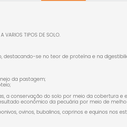
bubalinos, ca
e PR
A VARIOS TIPOS DE SOLO.
o, destacando-se no teor de proteína e na digestibil
manejo da pastagem;
teio;
as, a conservação do solo por meio da cobertura e
 resultado econômico da pecuária por meio de mel
nivos, ovinos, bubalinos, caprinos e equinos nos est