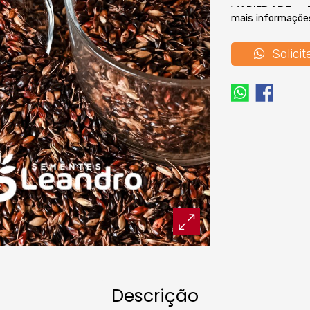
VARIEDADE: -
mais informaçõe
PASTAGEM DE
SOLO.
Solicit
Benefícios e 
-
Alta
produç
- Forragem de
no teor de pr
- Longo ciclo 
- Alto grau d
- Rusticidade;
- Facilidade 
- Tolerância 
- Semeadura
- Promove, e
do solo por 
mesmo;
- Contribui p
econômico da
desempenho
Descrição
Indacado par