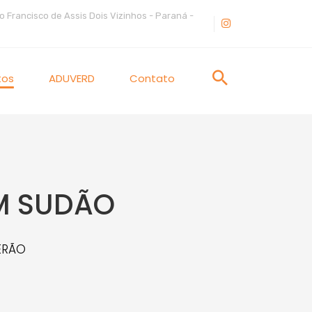
o Francisco de Assis Dois Vizinhos - Paraná -
tos
ADUVERD
Contato
M SUDÃO
ERÃO
O