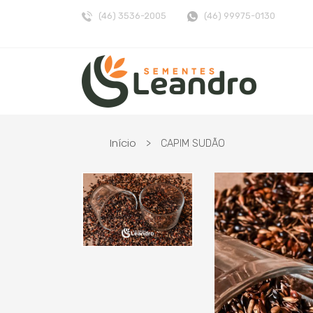
(46) 3536-2005
(46) 99975-0130
Início
>
CAPIM SUDÃO