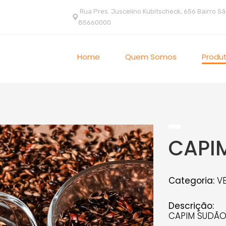
Rua Pres. Juscelino Kubitscheck, 656 Bairro Sã
85660000
Home
Quem Somos
Produ
CAPI
Categoria:
V
Descrição:
CAPIM SUDÃ