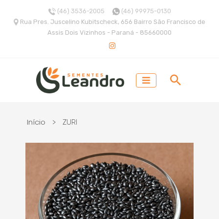
(46) 3536-2005
(46) 99975-0130
Rua Pres. Juscelino Kubitscheck, 656 Bairro São Francisco de
Assis Dois Vizinhos - Paraná - 85660000
Início
>
ZURI