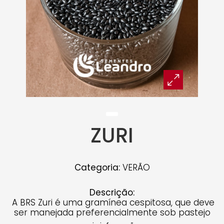
ZURI
Categoria:
VERÃO
Descrição:
A BRS Zuri é uma gramínea cespitosa, que deve
ser manejada preferencialmente sob pastejo
rotacionado. Recomenda-se que o pasto seja