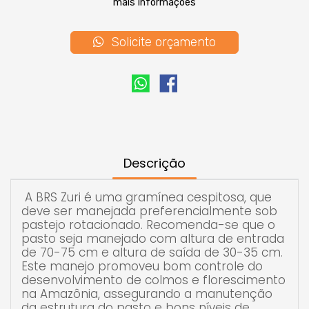
mais informações
manejado com altura de entrada de 70-75 cm
e altura de saída de 30-35 cm. Este manejo
promoveu bom controle do desenvolvimento de
Solicite orçamento
colmos e florescimento na Amazônia,
assegurando a manutenção da estrutura do
pasto e bons níveis de produção animal.
Apresenta tolerância moderada ao
encharcamento do solo, semelhante ao
Tanzânia-1, porém se desenvolve melhor em
solos bem drenados, sendo uma opção para
diversificação de pastagens nos biomas
Descrição
Amazônia e Cerrado. Suas principais
características são a elevada produção, o alto
valor nutritivo, a resistência às cigarrinha-das-
A BRS Zuri é uma gramínea cespitosa, que
pastagens e o alto grau de resistência à
deve ser manejada preferencialmente sob
mancha das folhas, causada pelo fungo
pastejo rotacionado. Recomenda-se que o
Bipolaris maydis.
pasto seja manejado com altura de entrada
de 70-75 cm e altura de saída de 30-35 cm.
Esta solução tecnológica foi desenvolvida pela
Este manejo promoveu bom controle do
Embrapa em parceria com outras instituições.
desenvolvimento de colmos e florescimento
na Amazônia, assegurando a manutenção
da estrutura do pasto e bons níveis de